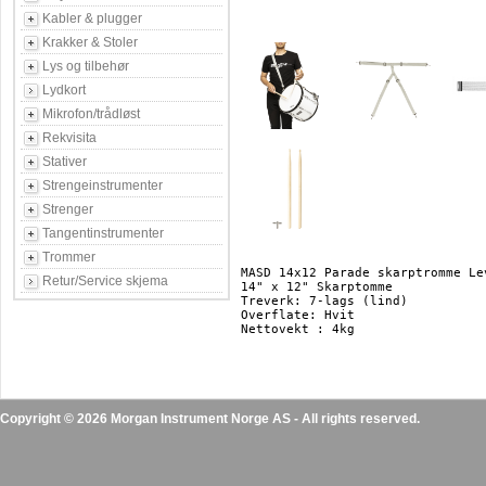
Kabler & plugger
Krakker & Stoler
Lys og tilbehør
Lydkort
Mikrofon/trådløst
Rekvisita
Stativer
Strengeinstrumenter
Strenger
Tangentinstrumenter
Trommer
MASD 14x12 Parade skarptromme Le
Retur/Service skjema
14" x 12" Skarptomme

Treverk: 7-lags (lind)

Overflate: Hvit

Nettovekt : 4kg

Copyright © 2026 Morgan Instrument Norge AS - All rights reserved.