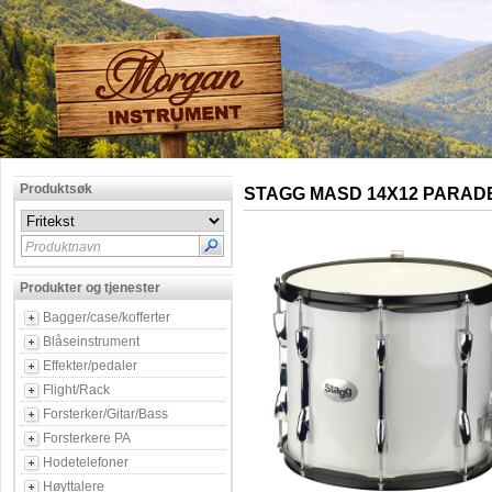
Produktsøk
STAGG MASD 14X12 PARAD
Produktnavn
Produkter og tjenester
Bagger/case/kofferter
Blåseinstrument
Effekter/pedaler
Flight/Rack
Forsterker/Gitar/Bass
Forsterkere PA
Hodetelefoner
Høyttalere