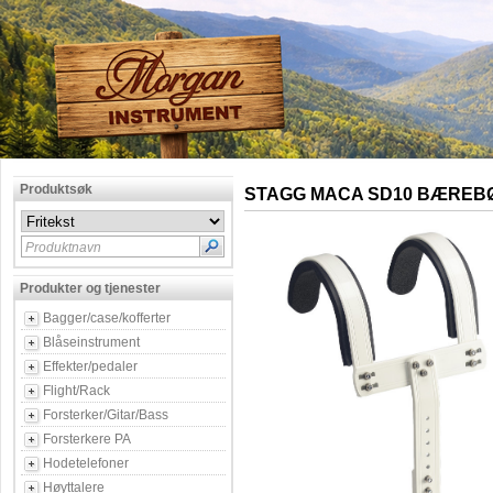
Produktsøk
STAGG MACA SD10 BÆREB
Produktnavn
Produkter og tjenester
Bagger/case/kofferter
Blåseinstrument
Effekter/pedaler
Flight/Rack
Forsterker/Gitar/Bass
Forsterkere PA
Hodetelefoner
Høyttalere