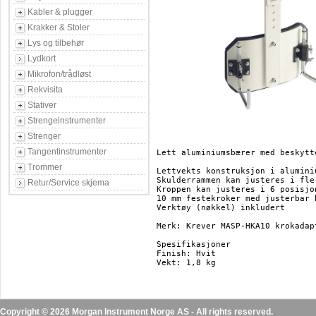
Kabler & plugger
Krakker & Stoler
Lys og tilbehør
Lydkort
Mikrofon/trådløst
Rekvisita
Stativer
Strengeinstrumenter
Strenger
Tangentinstrumenter
Lett aluminiumsbærer med beskytt
Trommer
Lettvekts konstruksjon i alumini
Skulderrammen kan justeres i fle
Retur/Service skjema
Kroppen kan justeres i 6 posisjon
10 mm festekroker med justerbar h
Verktøy (nøkkel) inkludert

Merk: Krever MASP-HKA10 krokadap
Spesifikasjoner

Finish: Hvit

Copyright © 2026 Morgan Instrument Norge AS - All rights reserved.