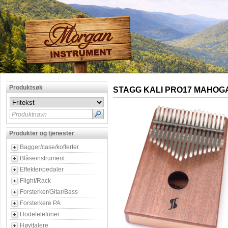
Produktsøk
STAGG KALI PRO17 MAHOG
Produktnavn
Produkter og tjenester
Bagger/case/kofferter
Blåseinstrument
Effekter/pedaler
Flight/Rack
Forsterker/Gitar/Bass
Forsterkere PA
Hodetelefoner
Høyttalere