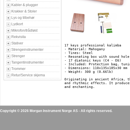
Kabler & plugger
Krakker & Stoler
Lys og tilbehør
Lydkort
Mikrofon/trådløst
Rekvisita
Stativer
17 keys professional kalimba

- Material: Mahogany

Strengeinstrumenter
- Tines: Steel

Strenger
- Resonating box with sound hole
- 17 diatonic keys (C4 - E6)

Tangentinstrumenter
- Included: Protection bag, tuni
- Dimensions: 110x135x185x30 mm 
Trommer
- Weight: 300 g (0.66lb)

Retur/Service skjema
Originating in ancient Africa, t
and rhythmic effects. It produce
and enchanting.

Copyright © 2026 Morgan Instrument Norge AS - All rights reserved.