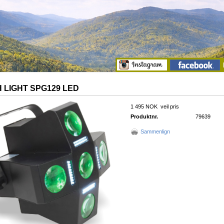
 LIGHT SPG129 LED
1 495 NOK
veil pris
Produktnr.
79639
Sammenlign