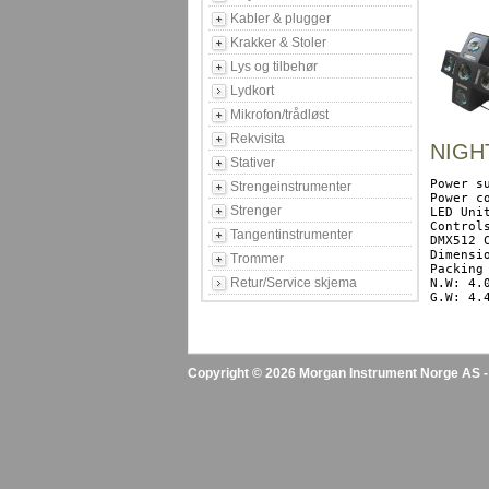
Kabler & plugger
Krakker & Stoler
Lys og tilbehør
Lydkort
Mikrofon/trådløst
Rekvisita
NIGH
Stativer
Power s
Strengeinstrumenter
Power co
Strenger
LED Uni
Control
Tangentinstrumenter
DMX512 
Dimensi
Trommer
Packing
Retur/Service skjema
N.W: 4.0
Copyright © 2026 Morgan Instrument Norge AS - A