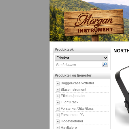
Produktsøk
NORTH
Produktnavn
Produkter og tjenester
Bagger/case/kofferter
Blåseinstrument
Effekter/pedaler
Flight/Rack
Forsterker/Gitar/Bass
Forsterkere PA
Hodetelefoner
Høyttalere