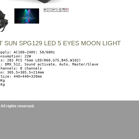
T SUN SPG129 LED 5 EYES MOON LIGHT
upply: AC100~240V; 50/60Hz 

nsumption: 22W 

ts: 282 PCS *5mm LED(R60,G75,B45,W102) 

s: DMX 512, Sound activate, Auto, Master/Slave 

Channels: 8 channels 

on: 305.5×305.5×214mm 

 Size: 440×440×320mm 

Kg 

ll rights reserved.