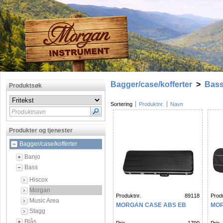
Bagger/case/kofferter
>
Bas
Produktsøk
Sortering
Produktnr.
Navn
Produktnavn
Produkter og tjenester
Bagger/case/kofferter
Banjo
Bass
Hiscox
Morgan
Produktnr.
89118
Produ
Music Area
MORGAN CASE ABS EB
MOR
Stagg
Blås