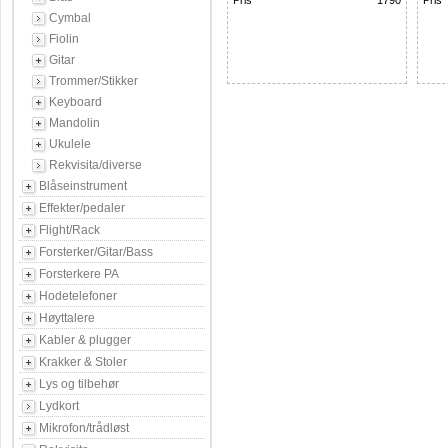
Pris
1790
Pris
Cymbal
Fiolin
Gitar
Trommer/Stikker
Keyboard
Mandolin
Ukulele
Rekvisita/diverse
Blåseinstrument
Effekter/pedaler
Flight/Rack
Forsterker/Gitar/Bass
Forsterkere PA
Hodetelefoner
Høyttalere
Kabler & plugger
Krakker & Stoler
Lys og tilbehør
Lydkort
Mikrofon/trådløst