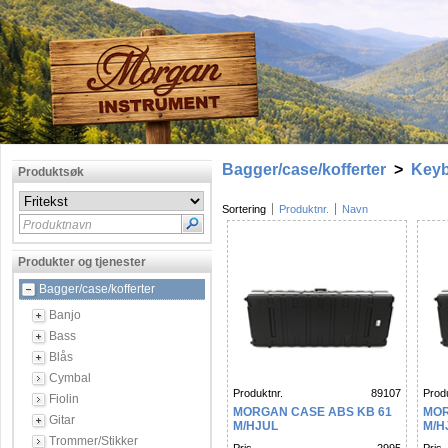
Bagger/case/kofferter
>
Key
Produktsøk
Sortering
Produktnr.
Navn
Produktnavn
Produkter og tjenester
Bagger/case/kofferter
Banjo
Bass
Blås
Cymbal
Produktnr.
89107
Produ
Fiolin
MORGAN CASE ABS KB 61
MOR
Gitar
M/HJUL
M/H
Trommer/Stikker