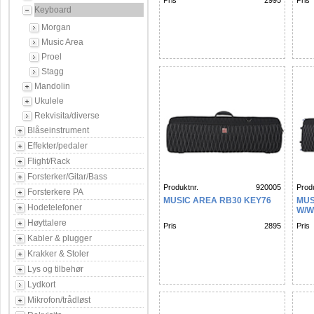
Pris
2995
Pris
Keyboard
Morgan
Music Area
Proel
Stagg
Mandolin
Ukulele
Rekvisita/diverse
Blåseinstrument
Effekter/pedaler
Flight/Rack
Forsterker/Gitar/Bass
Produktnr.
920005
Produ
Forsterkere PA
MUSIC AREA RB30 KEY76
MUS
Hodetelefoner
W/W
Høyttalere
Pris
2895
Pris
Kabler & plugger
Krakker & Stoler
Lys og tilbehør
Lydkort
Mikrofon/trådløst