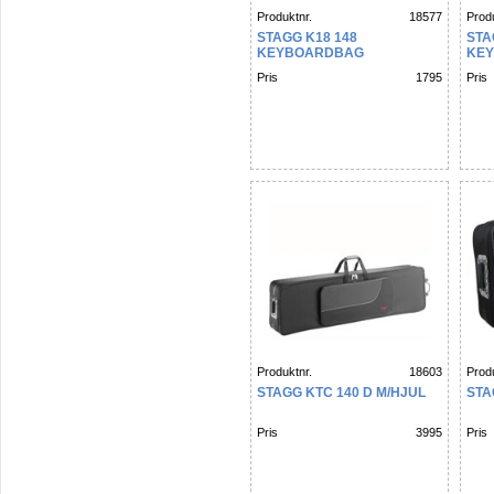
Produktnr.
18577
Produ
STAGG K18 148
STA
KEYBOARDBAG
KE
Pris
1795
Pris
Produktnr.
18603
Produ
STAGG KTC 140 D M/HJUL
STA
Pris
3995
Pris