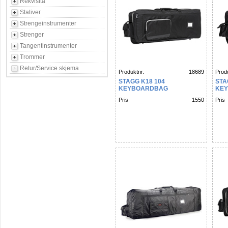
Rekvisita
Stativer
Strengeinstrumenter
Strenger
Tangentinstrumenter
Trommer
Retur/Service skjema
Produktnr.
18689
Produ
STAGG K18 104
STA
KEYBOARDBAG
KE
Pris
1550
Pris