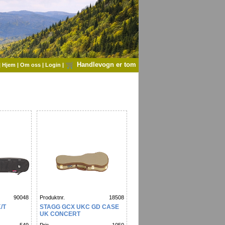
Handlevogn er tom
|
Hjem
|
Om oss
|
Login
|
90048
Produktnr.
18508
/T
STAGG GCX UKC GD CASE
UK CONCERT