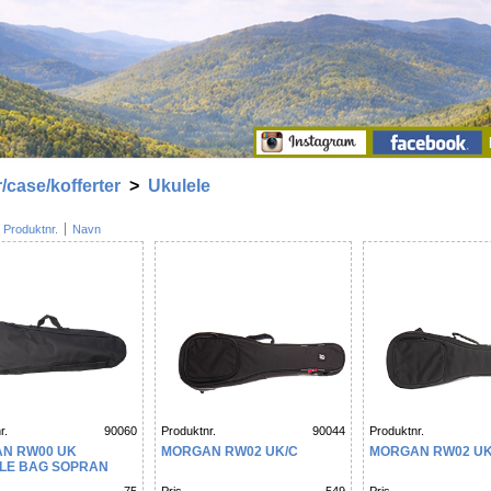
/case/kofferter
>
Ukulele
Produktnr.
Navn
r.
90060
Produktnr.
90044
Produktnr.
N RW00 UK
MORGAN RW02 UK/C
MORGAN RW02 UK
LE BAG SOPRAN