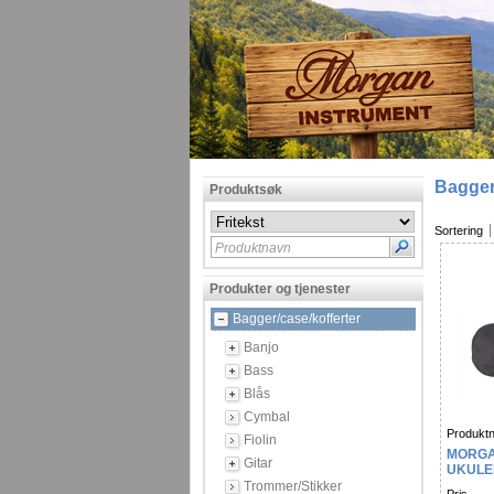
Bagger
Produktsøk
Sortering
Produktnavn
Produkter og tjenester
Bagger/case/kofferter
Banjo
Bass
Blås
Cymbal
Produktn
Fiolin
MORGA
Gitar
UKULE
Trommer/Stikker