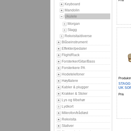
Pris
Keyboard
Mandolin
Ukulele
Morgan
Stagg
Rekvisita/diverse
Blåseinstrument
Effekter/pedaler
Flight/Rack
Forsterker/Gitar/Bass
Forsterkere PA
Hodetelefoner
Produktn
Høyttalere
STAGG
Kabler & plugger
UK SO
Krakker & Stoler
Pris
Lys og tilbehør
Lydkort
Mikrofon/trådløst
Rekvisita
Stativer