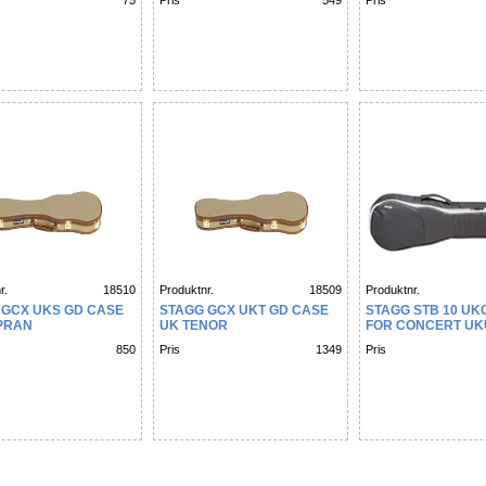
75
Pris
549
Pris
r.
18510
Produktnr.
18509
Produktnr.
 GCX UKS GD CASE
STAGG GCX UKT GD CASE
STAGG STB 10 UK
PRAN
UK TENOR
FOR CONCERT UK
850
Pris
1349
Pris