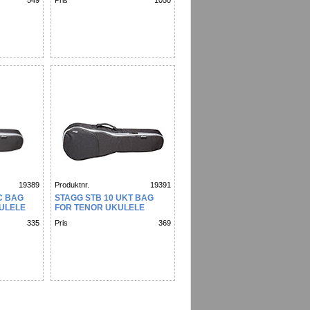
549
Pris
1050
19389
Produktnr.
19391
C BAG
STAGG STB 10 UKT BAG
ULELE
FOR TENOR UKULELE
335
Pris
369