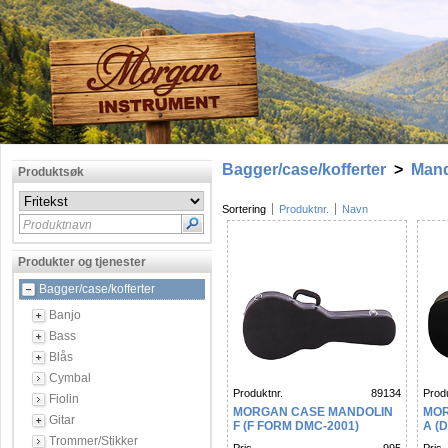
Bagger/case/kofferter
>
Mand
Produktsøk
Sortering
Produktnr.
Navn
Produktnavn
Produkter og tjenester
Bagger/case/kofferter
Banjo
Bass
Blås
Cymbal
Produktnr.
89134
Produ
Fiolin
MORGAN CASE MANDOLIN
MOR
Gitar
F (F FORM DMC-2001)
A (
Trommer/Stikker