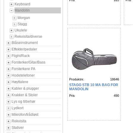
Pris
995
Pris
Keyboard
Mandolin
Morgan
Stagg
Ukulele
Rekvisita/diverse
Blåseinstrument
Effekter/pedaler
Flight/Rack
Forsterker/Gitar/Bass
Forsterkere PA
Hodetelefoner
Produktnr.
18646
Høyttalere
STAGG STB 10 MA BAG FOR
Kabler & plugger
MANDOLIN
Krakker & Stoler
Pris
490
Lys og tilbehør
Lydkort
Mikrofon/trådløst
Rekvisita
Stativer