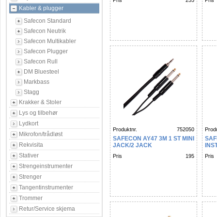
Pris
255
Pris
Kabler & plugger
Safecon Standard
Safecon Neutrik
Safecon Multikabler
Safecon Plugger
Safecon Rull
DM Bluesteel
Markbass
Stagg
Krakker & Stoler
Lys og tilbehør
Lydkort
Produktnr.
752050
Produ
Mikrofon/trådløst
SAFECON AY47 3M 1 ST MINI
SAF
Rekvisita
JACK/2 JACK
INS
Stativer
Pris
195
Pris
Strengeinstrumenter
Strenger
Tangentinstrumenter
Trommer
Retur/Service skjema