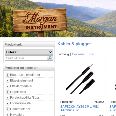
Kabler & plugger
Produktsøk
Sortering
Produktnr.
Navn
Produktnavn
Produkter og tjenester
Bagger/case/kofferter
Blåseinstrument
Effekter/pedaler
Flight/Rack
Forsterker/Gitar/Bass
Produktnr.
752052
Produ
Forsterkere PA
SAFECON AY20 3M 1 MINI
SAF
Hodetelefoner
JACK/2 XLR
XLR
Høyttalere