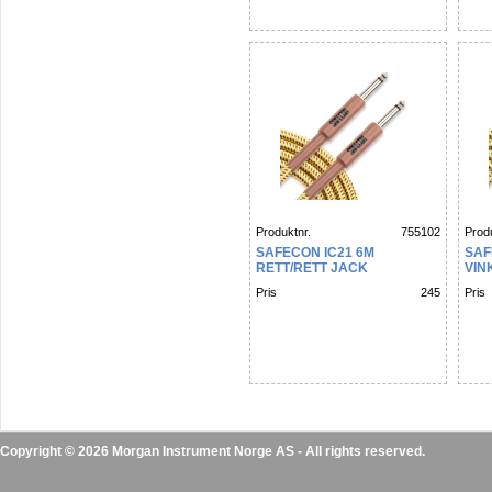
Produktnr.
755102
Produ
SAFECON IC21 6M
SAF
RETT/RETT JACK
VIN
INSTRUMENT/GITAR KABEL
M/T
Pris
245
Pris
TWEED
Copyright © 2026 Morgan Instrument Norge AS - All rights reserved.