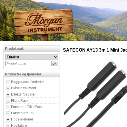
Produktsøk
SAFECON AY13 3m 1 Mini Ja
Produktnavn
Produkter og tjenester
Bagger/case/kofferter
Blåseinstrument
Effekter/pedaler
Flight/Rack
Forsterker/Gitar/Bass
Forsterkere PA
Hodetelefoner
Høyttalere