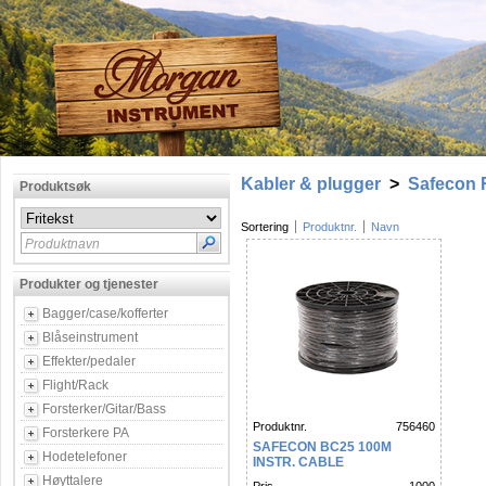
Kabler & plugger
>
Safecon 
Produktsøk
Sortering
Produktnr.
Navn
Produktnavn
Produkter og tjenester
Bagger/case/kofferter
Blåseinstrument
Effekter/pedaler
Flight/Rack
Forsterker/Gitar/Bass
Produktnr.
756460
Forsterkere PA
SAFECON BC25 100M
Hodetelefoner
INSTR. CABLE
Høyttalere