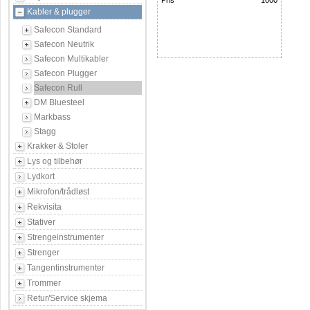
Pris
1000
Kabler & plugger
Safecon Standard
Safecon Neutrik
Safecon Multikabler
Safecon Plugger
Safecon Rull
DM Bluesteel
Markbass
Stagg
Krakker & Stoler
Lys og tilbehør
Lydkort
Mikrofon/trådløst
Rekvisita
Stativer
Strengeinstrumenter
Strenger
Tangentinstrumenter
Trommer
Retur/Service skjema