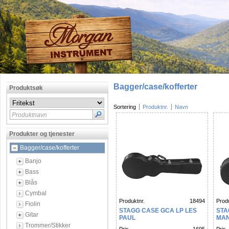
Bagger/case/kofferter
Produktsøk
Sortering
Produktnr.
Navn
Produktnavn
Produkter og tjenester
Bagger/case/kofferter
Banjo
Bass
Blås
Cymbal
Produktnr.
18494
Produ
Fiolin
STAGG CASE GCA LP LES
STA
Gitar
PAUL
MAN
Trommer/Stikker