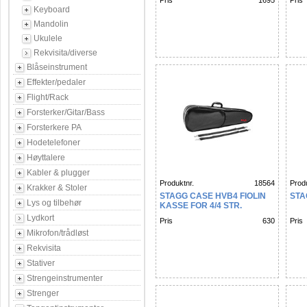
Pris
1695
Pris
Keyboard
Mandolin
Ukulele
Rekvisita/diverse
Blåseinstrument
Effekter/pedaler
Flight/Rack
Forsterker/Gitar/Bass
Forsterkere PA
Hodetelefoner
Høyttalere
Kabler & plugger
Produktnr.
18564
Produ
Krakker & Stoler
STAGG CASE HVB4 FIOLIN
STA
Lys og tilbehør
KASSE FOR 4/4 STR.
Lydkort
Pris
630
Pris
Mikrofon/trådløst
Rekvisita
Stativer
Strengeinstrumenter
Strenger