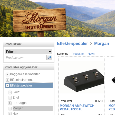
Effekter/pedaler
>
Morgan
Produktsøk
Sortering
Produktnr.
Navn
Produktnavn
Produkter og tjenester
Bagger/case/kofferter
Blåseinstrument
Effekter/pedaler
Swiff
Engl
Produktnr.
89581
Produ
LR Baggs
MORGAN AMP SWITCH
MOR
Morgan
PEDAL FS301L
PED
Nux