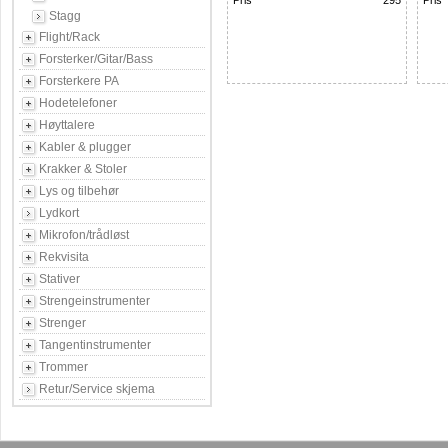
Pris
295
Pris
Stagg
Flight/Rack
Forsterker/Gitar/Bass
Forsterkere PA
Hodetelefoner
Høyttalere
Kabler & plugger
Krakker & Stoler
Lys og tilbehør
Lydkort
Mikrofon/trådløst
Rekvisita
Stativer
Strengeinstrumenter
Strenger
Tangentinstrumenter
Trommer
Retur/Service skjema