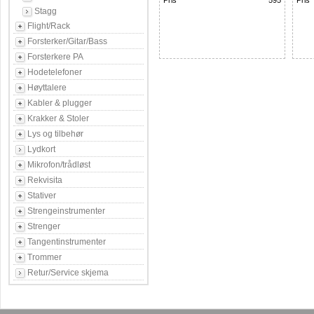
Pris
595
Pris
Stagg
Flight/Rack
Forsterker/Gitar/Bass
Forsterkere PA
Hodetelefoner
Høyttalere
Kabler & plugger
Krakker & Stoler
Lys og tilbehør
Lydkort
Mikrofon/trådløst
Rekvisita
Stativer
Strengeinstrumenter
Strenger
Tangentinstrumenter
Trommer
Retur/Service skjema