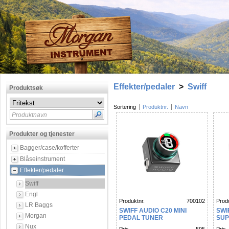
Effekter/pedaler
>
Swiff
Produktsøk
Sortering
Produktnr.
Navn
Produktnavn
Produkter og tjenester
Bagger/case/kofferter
Blåseinstrument
Effekter/pedaler
Swiff
Engl
Produktnr.
700102
Produ
LR Baggs
SWIFF AUDIO C20 MINI
SWI
Morgan
PEDAL TUNER
SUP
Nux