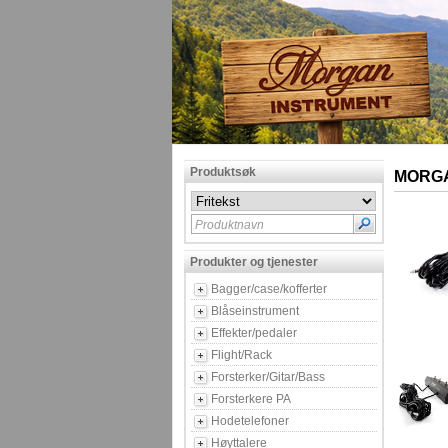
Produktsøk
MORGA
Produktnavn
Produkter og tjenester
Bagger/case/kofferter
Blåseinstrument
Effekter/pedaler
Flight/Rack
Forsterker/Gitar/Bass
Forsterkere PA
Hodetelefoner
Høyttalere