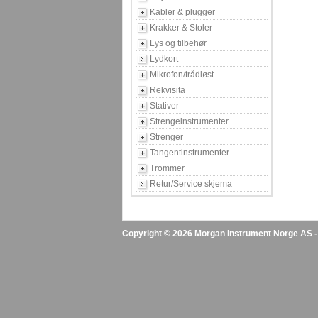
Kabler & plugger
Krakker & Stoler
Lys og tilbehør
Lydkort
Mikrofon/trådløst
Rekvisita
Stativer
Strengeinstrumenter
Strenger
Tangentinstrumenter
Trommer
Retur/Service skjema
Copyright © 2026 Morgan Instrument Norge AS - A