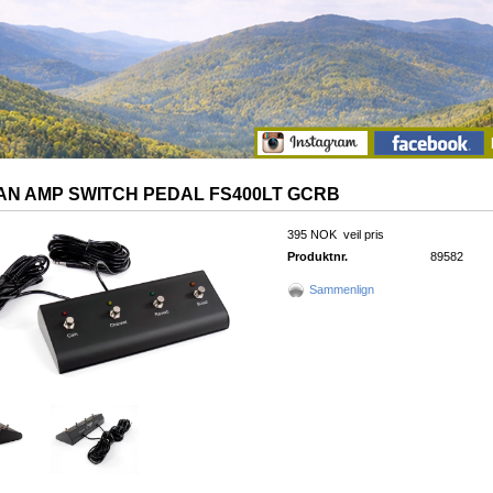
N AMP SWITCH PEDAL FS400LT GCRB
395 NOK
veil pris
Produktnr.
89582
Sammenlign