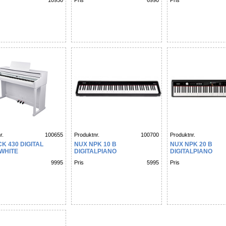
10950
Pris
6990
Pris
r.
100655
Produktnr.
100700
Produktnr.
K 430 DIGITAL
NUX NPK 10 B
NUX NPK 20 B
 WHITE
DIGITALPIANO
DIGITALPIANO
9995
Pris
5995
Pris