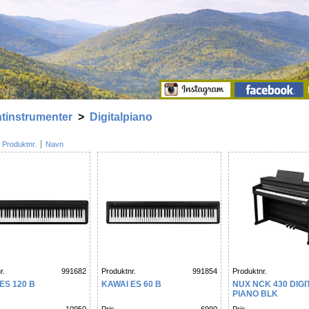
tinstrumenter
>
Digitalpiano
Produktnr.
Navn
r.
991682
Produktnr.
991854
Produktnr.
ES 120 B
KAWAI ES 60 B
NUX NCK 430 DIGI
PIANO BLK