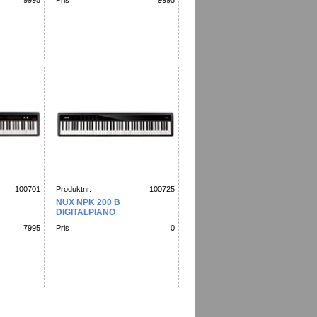
9995
Pris
9995
100701
Produktnr.
100725
NUX NPK 200 B
DIGITALPIANO
7995
Pris
0