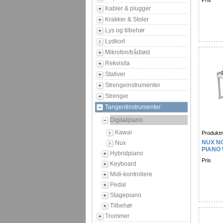
Pris
Kabler & plugger
Krakker & Stoler
Lys og tilbehør
Lydkort
Mikrofon/trådløst
Rekvisita
Stativer
Strengeinstrumenter
Strenger
Tangentinstrumenter
Digitalpiano
Kawai
Produktn
NUX NC
Nux
PIANO
Hybridpiano
Pris
Keyboard
Midi-kontrollere
Pedal
Stagepiano
Tilbehør
Trommer