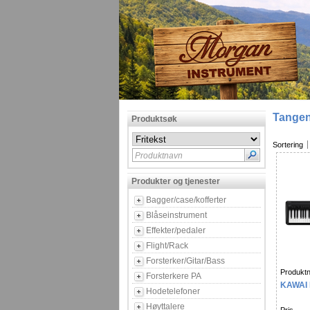
Tangen
Produktsøk
Sortering
Produktnavn
Produkter og tjenester
Bagger/case/kofferter
Blåseinstrument
Effekter/pedaler
Flight/Rack
Forsterker/Gitar/Bass
Produktn
Forsterkere PA
KAWAI 
Hodetelefoner
Høyttalere