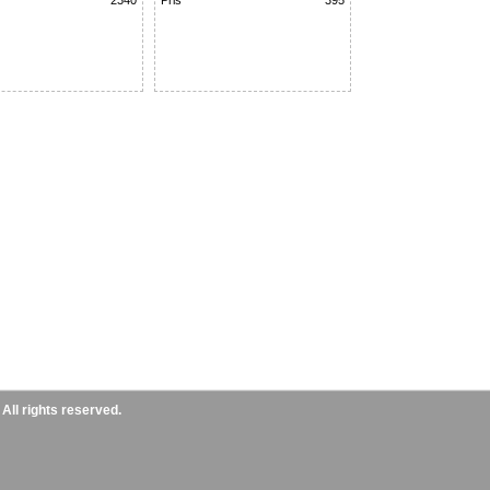
2340
Pris
395
ll rights reserved.