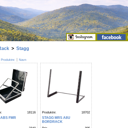
/Rack
>
Stagg
Produktnr.
Navn
r.
18116
Produktnr.
18702
 ABS FMR
STAGG MRS A8U
BORDRACK