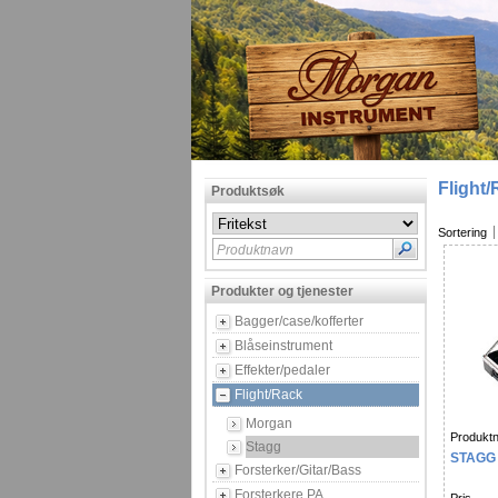
Flight
Produktsøk
Sortering
Produktnavn
Produkter og tjenester
Bagger/case/kofferter
Blåseinstrument
Effekter/pedaler
Flight/Rack
Morgan
Produktn
Stagg
STAGG
Forsterker/Gitar/Bass
Forsterkere PA