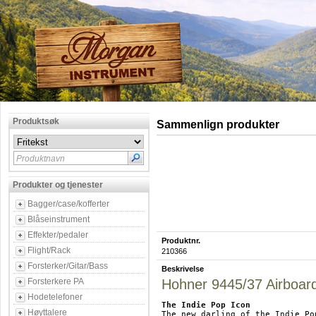
Produktsøk
Sammenlign produkter
Produktnavn
Produkter og tjenester
Bagger/case/kofferter
Blåseinstrument
Effekter/pedaler
Produktnr.
Flight/Rack
210366
Forsterker/Gitar/Bass
Beskrivelse
Forsterkere PA
Hohner 9445/37 Airboar
Hodetelefoner
The Indie Pop Icon
Høyttalere
The new darling of the Indie Po