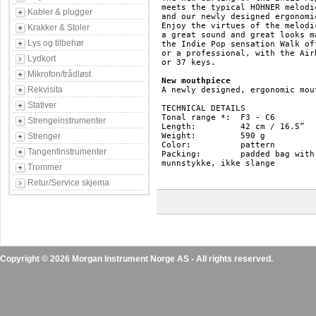
meets the typical HOHNER melodi
Kabler & plugger
and our newly designed ergonomi
Enjoy the virtues of the melodi
Krakker & Stoler
a great sound and great looks m
Lys og tilbehør
the Indie Pop sensation Walk of
or a professional, with the Air
Lydkort
or 37 keys.

Mikrofon/trådløst
New mouthpiece
Rekvisita
A newly designed, ergonomic mou
Stativer
TECHNICAL DETAILS

Tonal range *: 	F3 - C6

Strengeinstrumenter
Length: 	42 cm / 16.5”

Strenger
Weight: 	590 g

Color: 		pattern

Tangentinstrumenter
Packing: 	padded bag with carry strap 

munnstykke, ikke slange

Trommer
Retur/Service skjema
Copyright © 2026 Morgan Instrument Norge AS - All rights reserved.