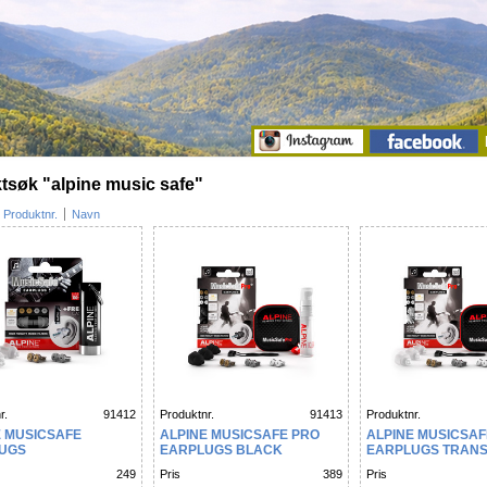
tsøk "alpine music safe"
Produktnr.
Navn
r.
91412
Produktnr.
91413
Produktnr.
E MUSICSAFE
ALPINE MUSICSAFE PRO
ALPINE MUSICSAF
UGS
EARPLUGS BLACK
EARPLUGS TRAN
249
Pris
389
Pris