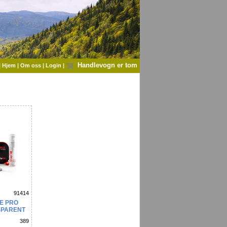
Handlevogn er tom
|
Hjem
|
Om oss
|
Login
|
91414
E PRO
SPARENT
389