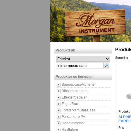
Produk
Produktsøk
Sortering
Produkter og tjenester
Bagger/case/kofferter
Blåseinstrument
Effekter/pedaler
Flight/Rack
Forsterker/Gitar/Bass
Produktn
Forsterkere PA
ALPIN
EARPL
Hodetelefoner
Pris
Høyttalere