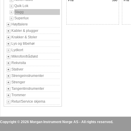
Pris
590
Pris
Quik Lok
Stagg
Superlux
Høyttalere
Kabler & plugger
Krakker & Stoler
Lys og tilbehør
Lydkort
Mikrofon/trådløst
Rekvisita
Stativer
Strengeinstrumenter
Strenger
Tangentinstrumenter
Trommer
Retur/Service skjema
Copyright © 2026 Morgan Instrument Norge AS - All rights reserved.