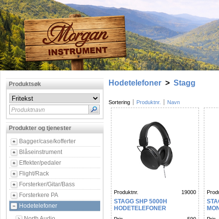
Hodetelefoner
>
Stagg
Produktsøk
Sortering
Produktnr.
Navn
Produktnavn
Produkter og tjenester
Bagger/case/kofferter
Blåseinstrument
Effekter/pedaler
Flight/Rack
Forsterker/Gitar/Bass
Produktnr.
19000
Produ
Forsterkere PA
STAGG SHP 5000H
STA
Hodetelefoner
HODETELEFONER
MON
North Audio