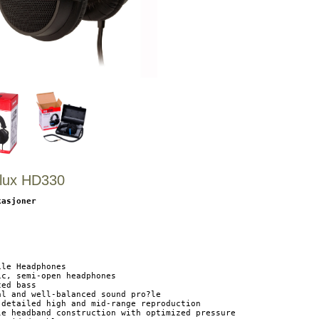
lux HD330
kasjoner
le Headphones

ic, semi-open headphones

ed bass

al and well-balanced sound pro?le

-detailed high and mid-range reproduction

le headband construction with optimized pressure
