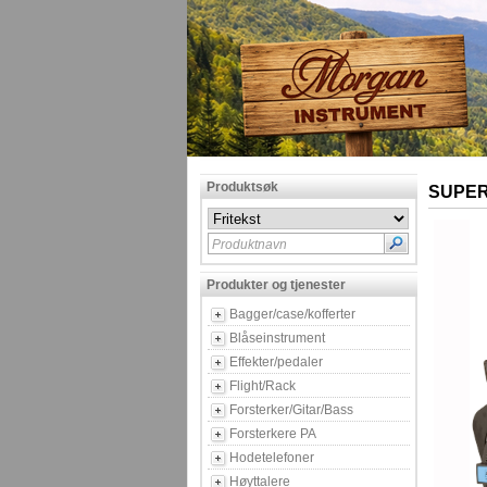
Produktsøk
SUPER
Produktnavn
Produkter og tjenester
Bagger/case/kofferter
Blåseinstrument
Effekter/pedaler
Flight/Rack
Forsterker/Gitar/Bass
Forsterkere PA
Hodetelefoner
Høyttalere