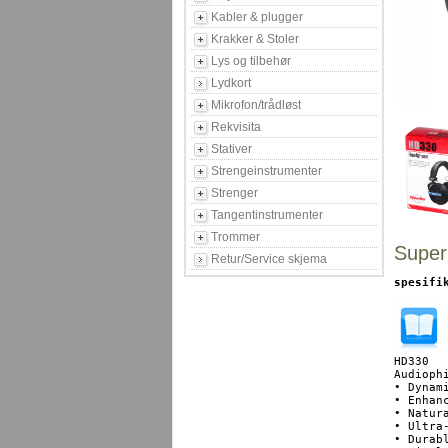
Kabler & plugger
Krakker & Stoler
Lys og tilbehør
Lydkort
Mikrofon/trådløst
Rekvisita
Stativer
Strengeinstrumenter
Strenger
Tangentinstrumenter
Trommer
Super
Retur/Service skjema
spesifi
HD330

Audiophi
• Dynam
• Enhanc
• Natur
• Ultra
• Durab