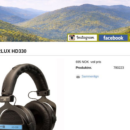
LUX HD330
695 NOK
veil pris
Produktnr.
780223
Sammenlign