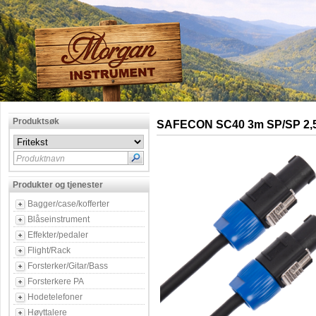
Produktsøk
SAFECON SC40 3m SP/SP 2
Produktnavn
Produkter og tjenester
Bagger/case/kofferter
Blåseinstrument
Effekter/pedaler
Flight/Rack
Forsterker/Gitar/Bass
Forsterkere PA
Hodetelefoner
Høyttalere