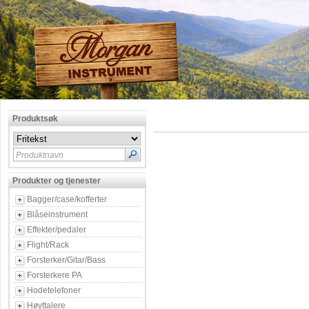
Produktsøk
Produktnavn
Produkter og tjenester
Bagger/case/kofferter
Blåseinstrument
Effekter/pedaler
Flight/Rack
Forsterker/Gitar/Bass
Forsterkere PA
Hodetelefoner
Høyttalere