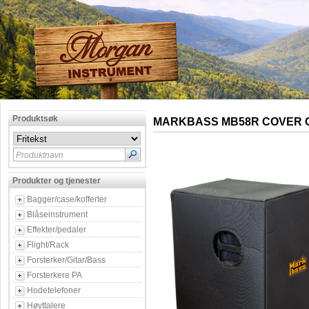
Produktsøk
MARKBASS MB58R COVER C
Produktnavn
Produkter og tjenester
Bagger/case/kofferter
Blåseinstrument
Effekter/pedaler
Flight/Rack
Forsterker/Gitar/Bass
Forsterkere PA
Hodetelefoner
Høyttalere