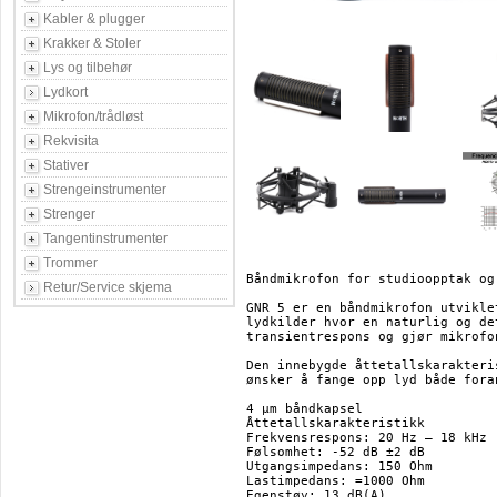
Kabler & plugger
Krakker & Stoler
Lys og tilbehør
Lydkort
Mikrofon/trådløst
Rekvisita
Stativer
Strengeinstrumenter
Strenger
Tangentinstrumenter
Trommer
Båndmikrofon for studioopptak og
Retur/Service skjema
GNR 5 er en båndmikrofon utvikle
lydkilder hvor en naturlig og de
transientrespons og gjør mikrofo
Den innebygde åttetallskarakteri
ønsker å fange opp lyd både fora
4 µm båndkapsel

Åttetallskarakteristikk

Frekvensrespons: 20 Hz – 18 kHz

Følsomhet: -52 dB ±2 dB

Utgangsimpedans: 150 Ohm

Lastimpedans: =1000 Ohm

Egenstøy: 13 dB(A)
