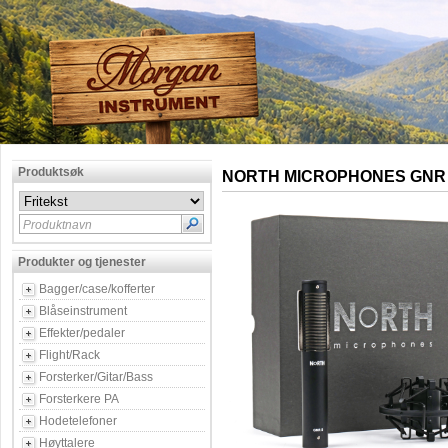
Produktsøk
NORTH MICROPHONES GNR
Produktnavn
Produkter og tjenester
Bagger/case/kofferter
Blåseinstrument
Effekter/pedaler
Flight/Rack
Forsterker/Gitar/Bass
Forsterkere PA
Hodetelefoner
Høyttalere