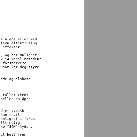
s alene eller med

tern effektruting,

 effekter.

, og har mulighet

v "4-kabel-metoden"

 forsterkere

 som lar deg styre

ede og elskede

-tallet (tenk

heller en åpen

d et typisk

kant, vil

nnlighet i fokus,

llt mulig.

ke "JCM"-lyden.

gt helt frem
