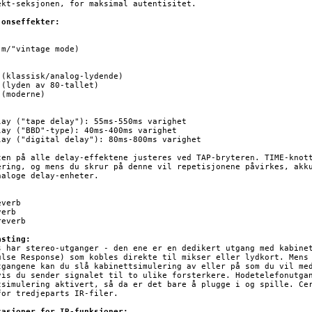
ekt-seksjonen, for maksimal autentisitet.

jonseffekter:
m/"vintage mode)

 (klassisk/analog-lydende)

 (lyden av 80-tallet)

(moderne)

lay ("tape delay"): 55ms-550ms varighet

lay ("BBD"-type): 40ms-400ms varighet

lay ("digital delay"): 80ms-800ms varighet

ten på alle delay-effektene justeres ved TAP-bryteren. TIME-knott
ering, og mens du skrur på denne vil repetisjonene påvirkes, akku
naloge delay-enheter.

verb

erb

everb

asting:
s har stereo-utganger - den ene er en dedikert utgang med kabinet
ulse Response) som kobles direkte til mikser eller lydkort. Mens 
tgangene kan du slå kabinettsimulering av eller på som du vil med
vis du sender signalet til to ulike forsterkere. Hodetelefonutgan
tsimulering aktivert, så da er det bare å plugge i og spille. Cer
for tredjeparts IR-filer.

kasjoner for IR-funksjoner: