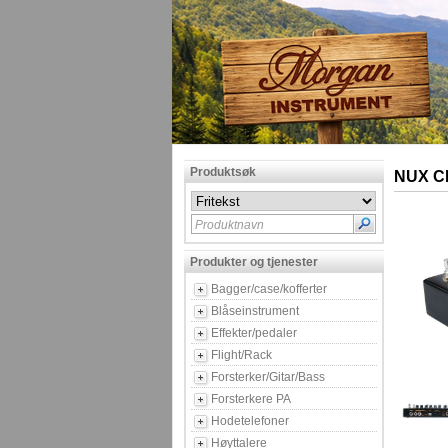
Produktsøk
NUX C
Produktnavn
Produkter og tjenester
Bagger/case/kofferter
Blåseinstrument
Effekter/pedaler
Flight/Rack
Forsterker/Gitar/Bass
Forsterkere PA
Hodetelefoner
Høyttalere