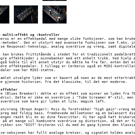
s multi-effekt og -kontroller
berus er en effektpedal med mange ulike funksjoner, som kan bruke
l-metoden". Den er utstyrt med avanserte funksjoner som f.eks. in
lse Response)-teknologi, analog overdrive og vreng, samt digitale
s kan brukes frittstående i stedet for et tradisjonelt pedalbrett
agre effektkjeder i minnebanker med ett enkelt trykk. Ved hjelp a
også koble til alt annet utstyr du måtte ha fra før, enten det er
ndre effektpedaler. I tillegg er Cerberus også en MIDI-kontroller
edaler som har MIDI-støtte.

samlet utvalgte lyder som er basert på noen av de mest ettertrakt
ne gjennom historien, fra det klassiske, til det mer moderne.

 effekter
ve (Blues Breaker): dette er en effekt som minner om lyden fra 70
ndrix). Dette er ikke en overdrive i "Tube Screamer ®"-stil, men 
 overdrive som bare gir lyden et lite, magisk løft.

ion/vreng (Brown Anger): Hvis du foretrekker "high gain"-vreng me
 preg med fyldig bass, fremhevede mellomtoner og en balansert dis
rengen raskt bli en av dine favoritter. Vi har også hatt brukerve
t på at mange vil kombinere overdrive og distortion, så det er fu
trykker inn "DIST"-bryteren vil du med én gang kjenne den klassis
ive-seksjonen har fullt analoge kretser, og signalet holdes analo