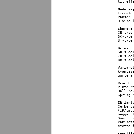
til eff
Modulas
Tremolo

Phaser

U-vibe (
Chorus:
CE-type
SC-type
ST-type 
Delay:
60's de
70's de
80's de
Varighe
kvantis
gamle a
Reverb:
Plate re
Hall rev
Spring r
IR-innl
Cerberu
(IR/Imp
begge u
Smart h
kabinet
støtte 
Spesifi