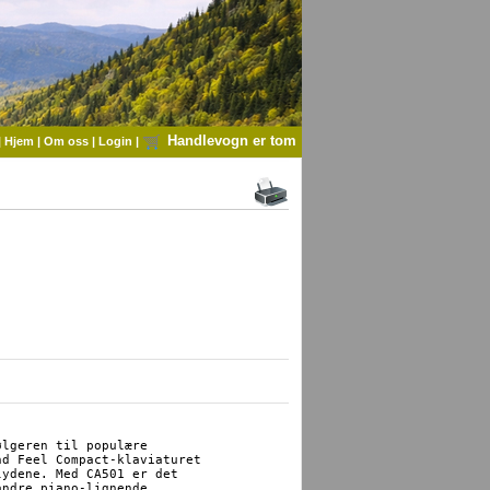
Handlevogn er tom
|
Hjem
|
Om oss
|
Login
|
lgeren til populære

d Feel Compact-klaviaturet

ydene. Med CA501 er det 

ndre piano-lignende
