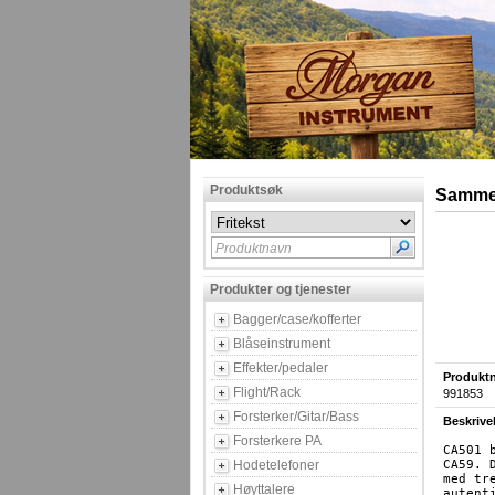
Produktsøk
Sammen
Produktnavn
Produkter og tjenester
Bagger/case/kofferter
Blåseinstrument
Effekter/pedaler
Produktn
Flight/Rack
991853
Forsterker/Gitar/Bass
Beskrive
Forsterkere PA
CA501 
Hodetelefoner
CA59. 
med tr
Høyttalere
autent