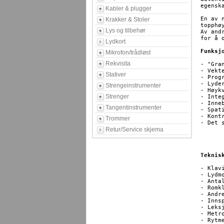
egensk
Kabler & plugger
En av 
Krakker & Stoler
topphø
Lys og tilbehør
Av and
for å 
Lydkort
Funksj
Mikrofon/trådløst
Rekvisita
- "Gra
- Vekt
Stativer
- Prog
- Lyde
Strengeinstrumenter
- Høyk
Strenger
- Inte
- Inne
Tangentinstrumenter
- Spat
- Kont
Trommer
- Det 
Retur/Service skjema
	Premium Satin Bl
	Premium Satin Wh
	Premium Rosewo
Teknis
- Klaviatur 		Grand Feel Co
- Lydmotor 		Harmonic Ima
- Antall lyder 		
- Romklang 	
- Andre ef
- Innspilling		10 sanger og opptil c
- Leksjoner 		Alfred, Bach: Inventionen, Beyer
- Metronom 		1/4, 2/4, 3/4, 4/4, 5/4, 
- Rytmer