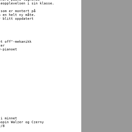
eopplevelsen i sin klasse.

som er montert på

 en helt ny måte.

 blitt oppdatert

t off"-mekanikk

er

-pianoet
