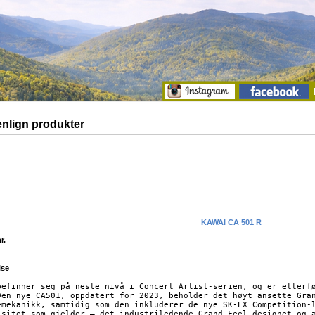
lign produkter
KAWAI CA 501 R
r.
lse
befinner seg på neste nivå i Concert Artist-serien, og er etterfø
Den nye CA501, oppdatert for 2023, beholder det høyt ansette Gran
emekanikk, samtidig som den inkluderer de nye SK-EX Competition-l
isitet som gjelder – det industriledende Grand Feel-designet og a