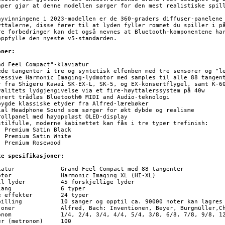
aper gjør at denne modellen sørger for den mest realistiske spill
nyvinningene i 2023-modellen er de 360-graders diffuser-panelene 
yttalerne, disse fører til at lyden fyller rommet du spiller i på
re forbedringer kan det også nevnes at Bluetooth-komponentene har
oppfylle den nyeste v5-standarden.

oner:
nd Feel Compact"-klaviatur

ede tangenter i tre og syntetisk elfenben med tre sensorer og "le
ressive Harmonic Imaging-lydmotor med samples til alle 88 tangent
r fra Shigeru Kawai SK-EX-L, SK-5, og EX-konsertflygel, samt K-60
valitets lydgjengivelse via et fire-høyttalerssystem på 40w

grert trådløs Bluetooth® MIDI and Audio-teknologi

bygde klassiske etyder fra Alfred-lærebøker

ial Headphone Sound som sørger for økt dybde og realisme

rollpanel med høyoppløst OLED-display

stilfulle, moderne kabinettet kan fås i tre typer trefinish:

ack

ite

od

ke spesifikasjoner:
mpact med 88 tangenter

ging XL (HI-XL)

45 forskjellige lyder

	6 typer

fekter	24 typer

a. 90000 noter kan lagres i minnet

, Burgmüller,Chopin Walzer og Czerny

3/8, 6/8, 7/8, 9/8, 12/8

 (metronom)	100
