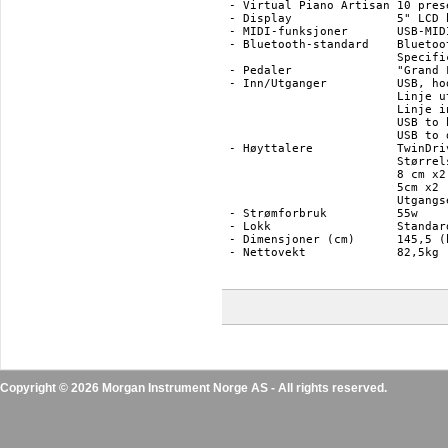
- Virtual Piano Artisan	10 presets (styres via PianoRemote-appen)

- Display		5" LCD berøringsskjerm

- MIDI-funksjoner	USB-MIDI, Bluetooth MIDI *

- Bluetooth-standard 	Bluetooth (Ver. 5.0; GATT compatible), Bluetooth Low Energy MIDI 

			Specification compliant, Bluetooth Audio (Ver. 5.1; A2DP compatible)

- Pedaler		"Grand Feel" pedalsystem - Sustain (med half-pedal support), Soft, Sostenuto

- Inn/Utganger		USB, hodetelefonutgang x 2 (1/4" + 1/8")

			Linje ut 1/4" L/MONO, R (ubalanserte)

			Linje inn 1/8" stereo (ubalansert)

			USB to host

			USB to device

- Høyttalere 		TwinDrive Soundboard Speaker System

			Størrelse: (8x12)cm x2 (topphøyttalere)

			8 cm x2 (fronthøyttalere)

			5cm x2 (diskanthøyttalere)

			Utgangseffekt: 135w (50 + 50 + 35w)

- Strømforbruk		55w

- Lokk			Standard pianolokk med Kawais "Soft Fall"-system

- Dimensjoner (cm) 	145,5 (bredde) x 47,5 (dybde) x 101 (høyde)

- Nettovekt		82,5kg (91,5 kg for Ebony Polish-finishen)

Copyright © 2026 Morgan Instrument Norge AS - All rights reserved.