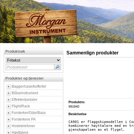
Produktsøk
Sammenlign produkter
Produktnavn
Produkter og tjenester
Bagger/case/kofferter
Blåseinstrument
Effekter/pedaler
Produktnr.
Flight/Rack
991840
Forsterker/Gitar/Bass
Beskrivelse
Forsterkere PA
CA901 er flaggskipmodellen i Co
Hodetelefoner
kombinerer høyttalere med en tr
gjenskapelsen av et flygel.

Høyttalere