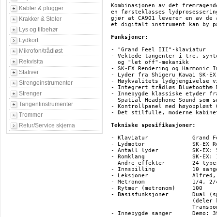
Kombinasjonen av det fremragend
Kabler & plugger
en førsteklasses lydprosesserin
gjør at CA901 leverer en av de 
Krakker & Stoler
et digitalt instrument kan by på
Lys og tilbehør
Funksjoner:
Lydkort
- "Grand Feel III"-klaviatur

Mikrofon/trådløst
- Vektede tangenter i tre, synt
Rekvisita
  og "let off"-mekanikk

- SK-EX Rendering og Harmonic I
Stativer
- Lyder fra Shigeru Kawai SK-EX
- Høykvalitets lydgjengivelse v
Strengeinstrumenter
- Integrert trådløs Bluetooth® 
Strenger
- Innebygde klassiske etyder fr
- Spatial Headphone Sound som s
Tangentinstrumenter
- Kontrollpanel med høyoppløst O
- Det stilfulle, moderne kabine
Trommer
Retur/Service skjema
Tekniske spesifikasjoner:
- Klaviatur 		Grand Feel III med 88 tangenter

- Lydmotor 		SK-EX Rendering / Harmonic Imaging XL (HI-XL)

- Antall lyder 		SK-EX: 5+5 / HI-XL: 96

- Romklang 		SK-EX: 10 typer / HI-XL: 6 typer

- Andre effekter	24 typer

- Innspilling		10 sanger og opptil ca. 90000 noter kan lagres i minnet

- Leksjoner 		Alfred, Bach: Inventionen, Beyer, Burgmüller,Chopin Walzer og Czerny

- Metronom 		1/4, 2/4, 3/4, 4/4, 5/4, 3/8, 6/8, 7/8, 9/8, 12/8

- Rytmer (metronom)	100

- Basisfunksjoner	Dual (spill med lydene av to instrumenter samtidig), Four Hands

			(deler klaviaturet i to seksjoner med samme toneregister),

			Transponering, Tuning, Oppstartsinnstillinger, Low Volume Balance

- Innebygde sanger 	Demo: 39 sanger Pianostykker: 29 sanger Concert Magic: 176 sanger
