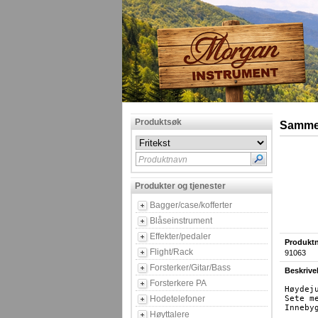
Produktsøk
Sammen
Produktnavn
Produkter og tjenester
Bagger/case/kofferter
Blåseinstrument
Effekter/pedaler
Produktn
Flight/Rack
91063
Forsterker/Gitar/Bass
Beskrive
Forsterkere PA
Høydej
Hodetelefoner
Sete m
Inneby
Høyttalere