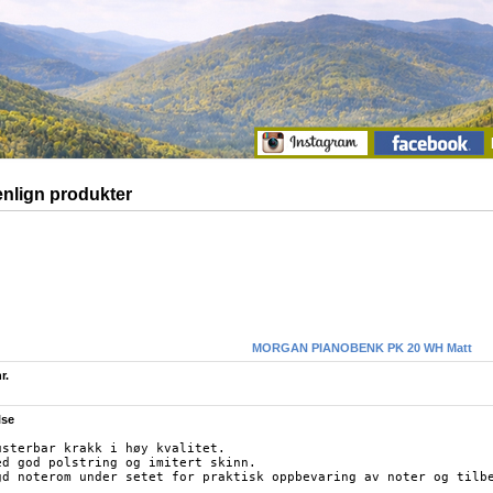
lign produkter
MORGAN PIANOBENK PK 20 WH Matt
r.
lse
usterbar krakk i høy kvalitet.

ed god polstring og imitert skinn.

gd noterom under setet for praktisk oppbevaring av noter og tilbe