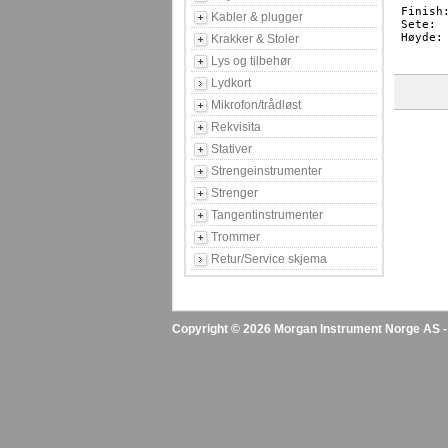
Finish:
Kabler & plugger
Sete: 
Høyde:
Krakker & Stoler
Lys og tilbehør
Lydkort
Mikrofon/trådløst
Rekvisita
Stativer
Strengeinstrumenter
Strenger
Tangentinstrumenter
Trommer
Retur/Service skjema
Copyright © 2026 Morgan Instrument Norge AS - A