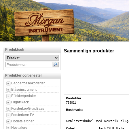
Produktsøk
Sammenlign produkter
Produktnavn
Produkter og tjenester
Bagger/case/kofferter
Blåseinstrument
Effekter/pedaler
Produktnr.
Flight/Rack
753011
Forsterker/Gitar/Bass
Beskrivelse
Forsterkere PA
Hodetelefoner
Kvalitetskabel med Neutrik plugg
Høyttalere
Kabel:		Jack/XLR Male
