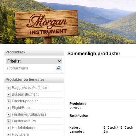
Produktsøk
Sammenlign produkter
Produktnavn
Produkter og tjenester
Bagger/case/kofferter
Blåseinstrument
Effekter/pedaler
Produktnr.
Flight/Rack
752058
Forsterker/Gitar/Bass
Beskrivelse
Forsterkere PA
Hodetelefoner
Kabel:		2 Jack/ 2 Jack

Lengde:		3m

Høyttalere