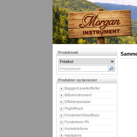
Produktsøk
Sammen
Produktnavn
Produkter og tjenester
Bagger/case/kofferter
Blåseinstrument
Effekter/pedaler
Flight/Rack
Forsterker/Gitar/Bass
Forsterkere PA
Hodetelefoner
Høyttalere