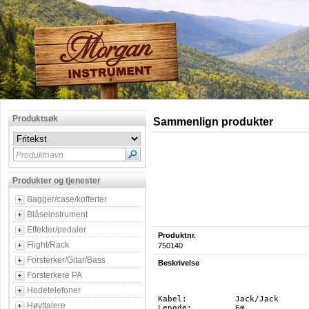
Produktsøk
Sammenlign produkter
Produktnavn
Produkter og tjenester
Bagger/case/kofferter
Blåseinstrument
Effekter/pedaler
Produktnr.
Flight/Rack
750140
Forsterker/Gitar/Bass
Beskrivelse
Forsterkere PA
Hodetelefoner
Kabel:		Jack/Jack

Høyttalere
Lengde:		6m
