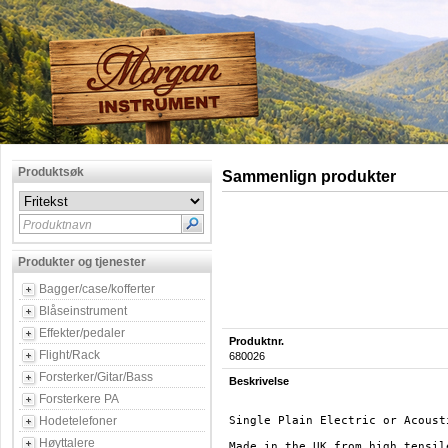
Produktsøk
Sammenlign produkter
Produktnavn
Produkter og tjenester
Bagger/case/kofferter
Blåseinstrument
Effekter/pedaler
Produktnr.
Flight/Rack
680026
Forsterker/Gitar/Bass
Beskrivelse
Forsterkere PA
Hodetelefoner
Single Plain Electric or Acoust
Høyttalere
Made in the UK from high tensil