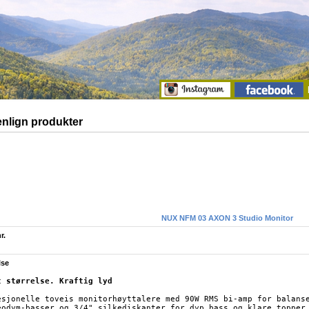
lign produkter
NUX NFM 03 AXON 3 Studio Monitor
r.
lse
t størrelse. Kraftig lyd
esjonelle toveis monitorhøyttalere med 90W RMS bi-amp for balanse
eodym-basser og 3/4" silkediskanter for dyp bass og klare topper
