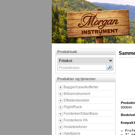
Produktsøk
Sammen
Produktnavn
Produkter og tjenester
Bagger/case/kofferter
Blåseinstrument
Effekter/pedaler
Produktn
Flight/Rack
600644
Forsterker/Gitar/Bass
Beskrive
Forsterkere PA
Kompak
Hodetelefoner
– Prof
Høyttalere
– 3" n