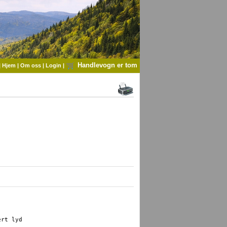
Handlevogn er tom
|
Hjem
|
Om oss
|
Login
|
rt lyd
