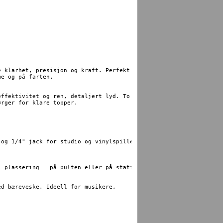
 klarhet, presisjon og kraft. Perfekt for 

e og på farten.

ffektivitet og ren, detaljert lyd. To 3" 

rger for klare topper.

og 1/4" jack for studio og vinylspillere, 

 plassering – på pulten eller på stativ.

d bæreveske. Ideell for musikere, 
