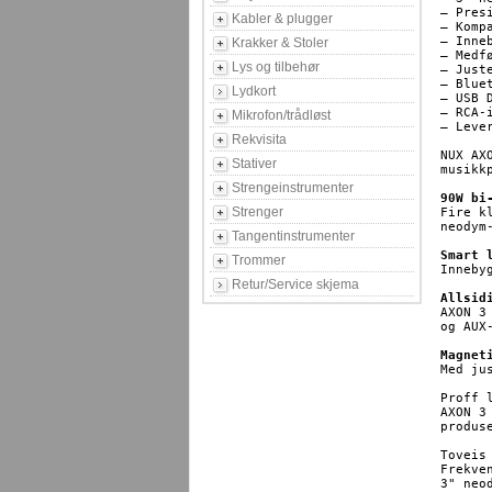
– Pres
Kabler & plugger
– Komp
– Inne
Krakker & Stoler
– Medf
Lys og tilbehør
– Just
– Blue
Lydkort
– USB 
– RCA-
Mikrofon/trådløst
– Leve
Rekvisita
NUX AX
Stativer
musikk
Strengeinstrumenter
90W bi
Strenger
Fire k
neodym
Tangentinstrumenter
Smart 
Trommer
Inneby
Retur/Service skjema
Allsid
AXON 3
og AUX
Magnet
Med ju
Proff 
AXON 3
produs
Toveis
Frekve
3" neo