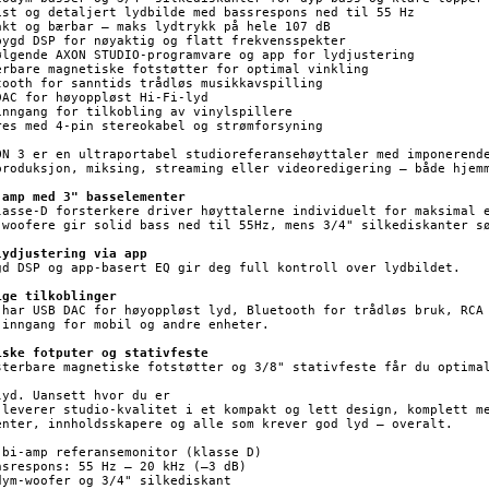
ist og detaljert lydbilde med bassrespons ned til 55 Hz

akt og bærbar – maks lydtrykk på hele 107 dB

bygd DSP for nøyaktig og flatt frekvensspekter

ølgende AXON STUDIO-programvare og app for lydjustering

erbare magnetiske fotstøtter for optimal vinkling

tooth for sanntids trådløs musikkavspilling

DAC for høyoppløst Hi-Fi-lyd

inngang for tilkobling av vinylspillere

res med 4-pin stereokabel og strømforsyning

ON 3 er en ultraportabel studioreferansehøyttaler med imponerende
produksjon, miksing, streaming eller videoredigering – både hjemm
-amp med 3" basselementer
lasse-D forsterkere driver høyttalerne individuelt for maksimal e
-woofere gir solid bass ned til 55Hz, mens 3/4" silkediskanter sø
lydjustering via app
gd DSP og app-basert EQ gir deg full kontroll over lydbildet.

ige tilkoblinger
 har USB DAC for høyoppløst lyd, Bluetooth for trådløs bruk, RCA 
-inngang for mobil og andre enheter.

iske fotputer og stativfeste
sterbare magnetiske fotstøtter og 3/8" stativfeste får du optimal
lyd. Uansett hvor du er

 leverer studio-kvalitet i et kompakt og lett design, komplett me
enter, innholdsskapere og alle som krever god lyd – overalt.

 bi-amp referansemonitor (klasse D)

nsrespons: 55 Hz – 20 kHz (–3 dB)

dym-woofer og 3/4" silkediskant
