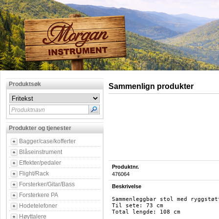
Produktsøk
Sammenlign produkter
Produktnavn
Produkter og tjenester
Bagger/case/kofferter
Blåseinstrument
Effekter/pedaler
Produktnr.
Flight/Rack
476064
Forsterker/Gitar/Bass
Beskrivelse
Forsterkere PA
Sammenleggbar stol med ryggstøt
Hodetelefoner
Til sete: 73 cm

Total lengde: 108 cm

Høyttalere