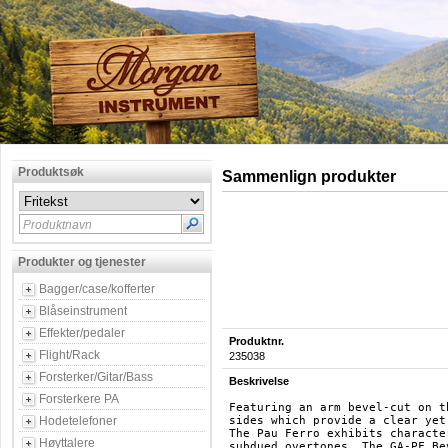
Produktsøk
Sammenlign produkter
Produktnavn
Produkter og tjenester
Bagger/case/kofferter
Blåseinstrument
Effekter/pedaler
Produktnr.
Flight/Rack
235038
Forsterker/Gitar/Bass
Beskrivelse
Forsterkere PA
Featuring an arm bevel-cut on t
Hodetelefoner
sides which provide a clear yet
The Pau Ferro exhibits characte
Høyttalere
subdued overtones. The GA-PF Be