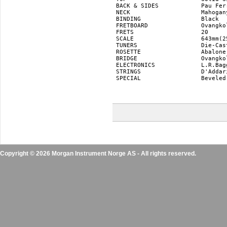
BACK & SIDES		Pau Ferro(Arched back)

NECK			Mahogany(Palaquium)

BINDING			Black

FRETBOARD		Ovangkol

FRETS			20

SCALE			643mm(25.3")

TUNERS 			Die-Cast Gold w/ Black Knobs

ROSETTE			Abalone

BRIDGE			Ovangkol w/ Ebony Pins

ELECTRONICS		L.R.Baggs® EAS-VTC

STRINGS			D'Addario® EXP16

SPECIAL			Beveled Armrest

Copyright © 2026 Morgan Instrument Norge AS - All rights reserved.