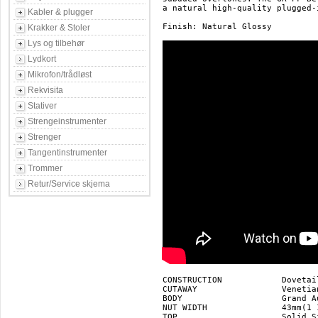
a natural high-quality plugged-
Kabler & plugger
Finish: Natural Glossy

Krakker & Stoler
Lys og tilbehør
Lydkort
Mikrofon/trådløst
Rekvisita
Stativer
Strengeinstrumenter
Strenger
Tangentinstrumenter
Trommer
Retur/Service skjema
CONSTRUCTION		Dovetail Neck Joint

CUTAWAY			Venetian

BODY			Grand Auditorium

NUT WIDTH		43mm(1 11/16")

TOP			Solid Sitka Spruce
