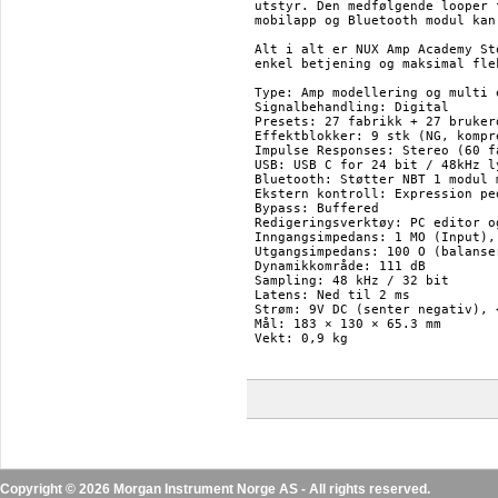
utstyr. Den medfølgende looper 
mobilapp og Bluetooth modul kan
Alt i alt er NUX Amp Academy St
enkel betjening og maksimal fle
Type: Amp modellering og multi e
Signalbehandling: Digital

Presets: 27 fabrikk + 27 brukerd
Effektblokker: 9 stk (NG, kompr
Impulse Responses: Stereo (60 f
USB: USB C for 24 bit / 48kHz l
Bluetooth: Støtter NBT 1 modul 
Ekstern kontroll: Expression pe
Bypass: Buffered

Redigeringsverktøy: PC editor og
Inngangsimpedans: 1 MO (Input), 
Utgangsimpedans: 100 O (balanse
Dynamikkområde: 111 dB

Sampling: 48 kHz / 32 bit

Latens: Ned til 2 ms

Strøm: 9V DC (senter negativ), <
Mål: 183 × 130 × 65.3 mm

Vekt: 0,9 kg

Copyright © 2026 Morgan Instrument Norge AS - All rights reserved.