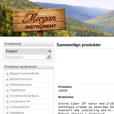
Produktsøk
Sammenlign produkter
Produktnavn
Produkter og tjenester
Bagger/case/kofferter
Blåseinstrument
Effekter/pedaler
Produktnr.
Flight/Rack
100556
Forsterker/Gitar/Bass
Beskrivelse
Forsterkere PA
Stereo Cyber IR™ motor med 2×10
Hodetelefoner
Uavhengig preamp og poweramp me
Avansert amp simulering med bl.
Høyttalere
Robust chassis i aluminium
