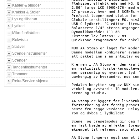
Fleksibel effektkjede med NG, E
Kabler & plugger
2,86" farge LCD (960×376) med e
27 presets, hver med 3 SCENEs +
Krakker & Stoler
Pre/post looper med støtte for 
Lys og tilbehør
Globale innstillinger: EQ, nivå
USB C lydkort, PC editor, firmw
Lydkort
Balanserte 1/4" stereo utganger
Dynamikkområde: 111 dB

Mikrofon/trådløst
Ekstremt lav latens: 2 ms

Rekvisita
QuickTone programvare for enkel
Stativer
NUX AA Stomp er laget for moder
Denne modellen kombinerer avans
Strengeinstrumenter
alt pakket inn i en intuitiv og
Strenger
Kjernen i AA Stomp er den kraft
Tangentinstrumenter
en realistisk forsterkeroppleve
mer personlig og nyansert lyd. 
Trommer
uavhengig av hverandre, noe som
Retur/Service skjema
Pedalen benytter seg av NUX sin
vinkel og avstand i IR modulen.
scene og studio.

AA Stomp er bygget for livebruk
forsterker og det ferdig proses
beste fra begge verdener. Delay
rom og dybde i lydbildet.

Scene  og presetmodus gir deg f
en fast kjede av effekter (pres
eksempel til refreng, solo eller
AA Stomp fungerer også som et l