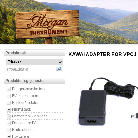
Produktsøk
KAWAI ADAPTER FOR VPC1
Produktnavn
Produkter og tjenester
Bagger/case/kofferter
Blåseinstrument
Effekter/pedaler
Flight/Rack
Forsterker/Gitar/Bass
Forsterkere PA
Hodetelefoner
Høyttalere