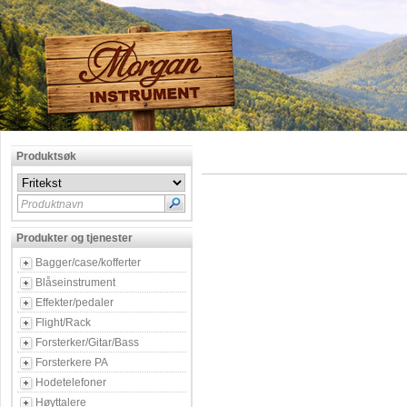
Produktsøk
Produktnavn
Produkter og tjenester
Bagger/case/kofferter
Blåseinstrument
Effekter/pedaler
Flight/Rack
Forsterker/Gitar/Bass
Forsterkere PA
Hodetelefoner
Høyttalere