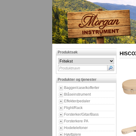
Produktsøk
HISCOX
Produktnavn
Produkter og tjenester
Bagger/case/kofferter
Blåseinstrument
Effekter/pedaler
Flight/Rack
Forsterker/Gitar/Bass
Forsterkere PA
Hodetelefoner
Høyttalere