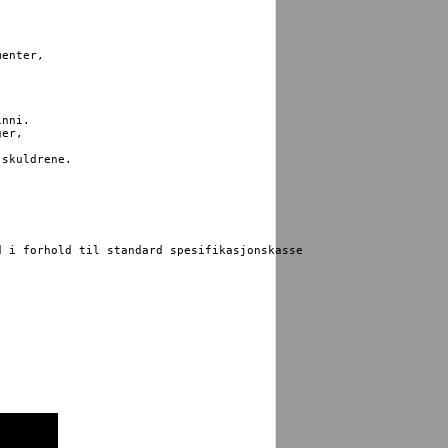
enter, 

nni. 

er, 

skuldrene. 

 i forhold til standard spesifikasjonskasse
