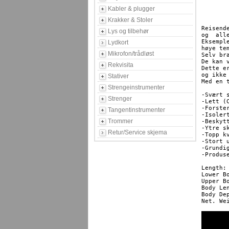
Kabler & plugger
Krakker & Stoler
Reisend
Lys og tilbehør
og  all
Eksempl
Lydkort
høye te
Mikrofon/trådløst
Selv br
De kan 
Rekvisita
Dette e
og ikke
Stativer
Med en 
Strengeinstrumenter
-Svært 
Strenger
-Lett (C
-Forster
Tangentinstrumenter
-Isoler
Trommer
-Beskyt
-Ytre s
Retur/Service skjema
-Topp k
-Stort u
-Grundig
-Produse
Length:		1016mm

Lower Bout:	
Upper Bout:	
Body Length:
Body Depth:
Net. Weight: