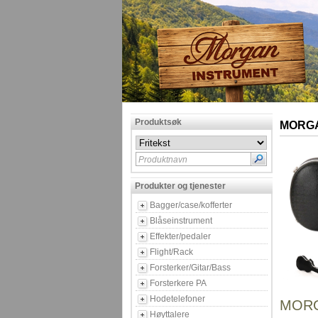
Produktsøk
MORGA
Produktnavn
Produkter og tjenester
Bagger/case/kofferter
Blåseinstrument
Effekter/pedaler
Flight/Rack
Forsterker/Gitar/Bass
Forsterkere PA
Hodetelefoner
MORG
Høyttalere