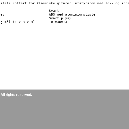
litets Koffert for klassiske gitarer. utstyrsrom med lokk og inne
                  	Svart

mslister

	Svart plysj

ål (L x B x H)	101x38x13 	

ll rights reserved.