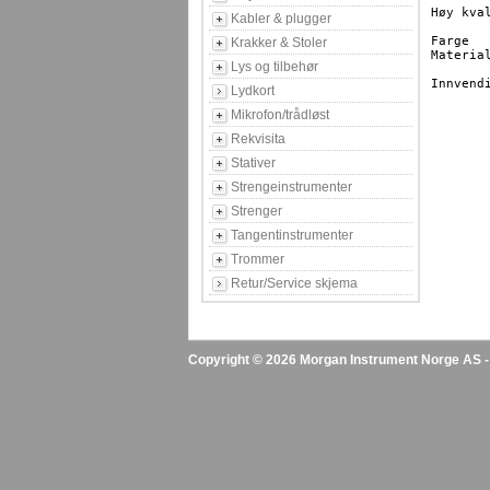
Høy kva
Kabler & plugger
Farge    
Krakker & Stoler
Materiale:			ABS med aluminiu
Lys og tilbehør
			
Innvendig m
Lydkort
Mikrofon/trådløst
Rekvisita
Stativer
Strengeinstrumenter
Strenger
Tangentinstrumenter
Trommer
Retur/Service skjema
Copyright © 2026 Morgan Instrument Norge AS - A