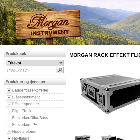
Produktsøk
MORGAN RACK EFFEKT FLI
Produktnavn
Produkter og tjenester
Bagger/case/kofferter
Blåseinstrument
Effekter/pedaler
Flight/Rack
Forsterker/Gitar/Bass
Forsterkere PA
Hodetelefoner
Høyttalere