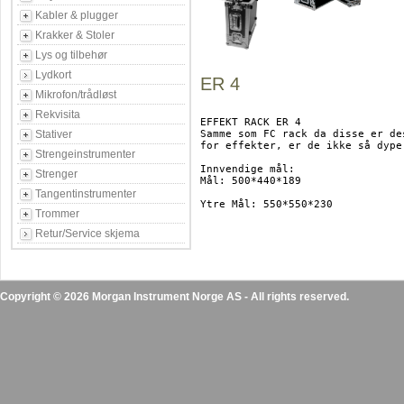
Kabler & plugger
Krakker & Stoler
Lys og tilbehør
Lydkort
ER 4
Mikrofon/trådløst
Rekvisita
EFFEKT RACK ER 4

Stativer
Samme som FC rack da disse er des
for effekter, er de ikke så dype.
Strengeinstrumenter
Innvendige mål:

Strenger
Mål: 500*440*189

Tangentinstrumenter
Ytre Mål: 550*550*230

Trommer
Retur/Service skjema
Copyright © 2026 Morgan Instrument Norge AS - All rights reserved.