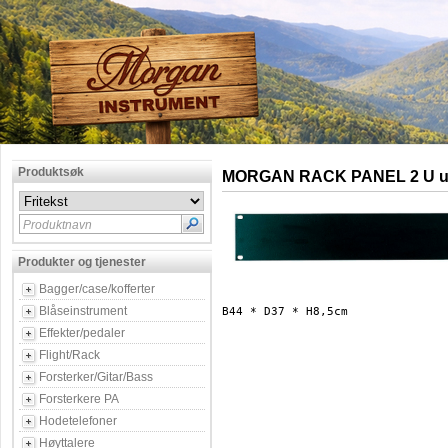
Produktsøk
MORGAN RACK PANEL 2 U u/v
Produktnavn
Produkter og tjenester
Bagger/case/kofferter
Blåseinstrument
Effekter/pedaler
Flight/Rack
Forsterker/Gitar/Bass
Forsterkere PA
Hodetelefoner
Høyttalere