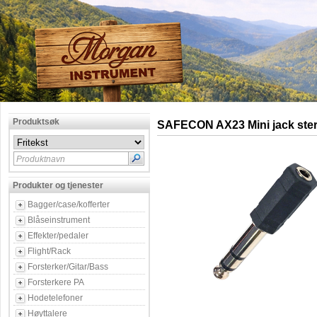
Produktsøk
SAFECON AX23 Mini jack ster
Produktnavn
Produkter og tjenester
Bagger/case/kofferter
Blåseinstrument
Effekter/pedaler
Flight/Rack
Forsterker/Gitar/Bass
Forsterkere PA
Hodetelefoner
Høyttalere