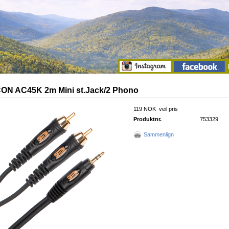
N AC45K 2m Mini st.Jack/2 Phono
119 NOK
veil pris
Produktnr.
753329
Sammenlign