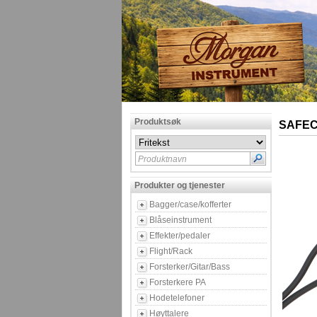
Produktsøk
SAFECO
Produktnavn
Produkter og tjenester
Bagger/case/kofferter
Blåseinstrument
Effekter/pedaler
Flight/Rack
Forsterker/Gitar/Bass
Forsterkere PA
Hodetelefoner
Høyttalere