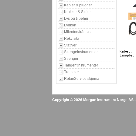
Kabler & plugger
Krakker & Stoler
Lys og tilbehør
Lydkort
Mikrofon/trådløst
Rekvisita
Stativer
Kabel:		Mini stereo Jack/2 Phono

Strengeinstrumenter
Lengde:		2m

Strenger
Tangentinstrumenter
Trommer
Retur/Service skjema
Copyright © 2026 Morgan Instrument Norge AS - A