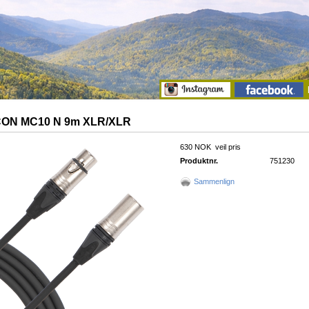
ON MC10 N 9m XLR/XLR
630 NOK
veil pris
Produktnr.
751230
Sammenlign