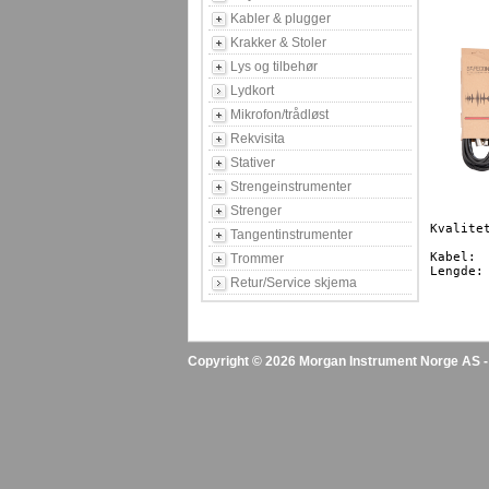
Kabler & plugger
Krakker & Stoler
Lys og tilbehør
Lydkort
Mikrofon/trådløst
Rekvisita
Stativer
Strengeinstrumenter
Strenger
Kvalite
Tangentinstrumenter
Kabel:		XLR/XLR

Trommer
Lengde:		9m

Retur/Service skjema
Copyright © 2026 Morgan Instrument Norge AS - A