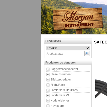
Produktsøk
SAFEC
Produktnavn
Produkter og tjenester
Bagger/case/kofferter
Blåseinstrument
Effekter/pedaler
Flight/Rack
Forsterker/Gitar/Bass
Forsterkere PA
Hodetelefoner
Høyttalere