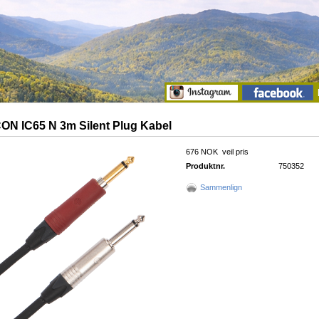
N IC65 N 3m Silent Plug Kabel
676 NOK
veil pris
Produktnr.
750352
Sammenlign