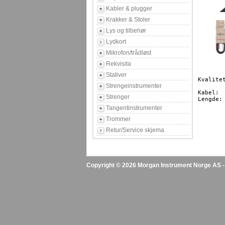
Kabler & plugger
Krakker & Stoler
Lys og tilbehør
Lydkort
Mikrofon/trådløst
Rekvisita
Stativer
Kvalite
Strengeinstrumenter
Kabel:		Jack/Jack

Strenger
Lengde:		3m

Tangentinstrumenter
Trommer
Retur/Service skjema
Copyright © 2026 Morgan Instrument Norge AS - A