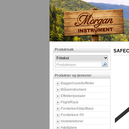
Produktsøk
SAFECO
Produktnavn
Produkter og tjenester
Bagger/case/kofferter
Blåseinstrument
Effekter/pedaler
Flight/Rack
Forsterker/Gitar/Bass
Forsterkere PA
Hodetelefoner
Høyttalere