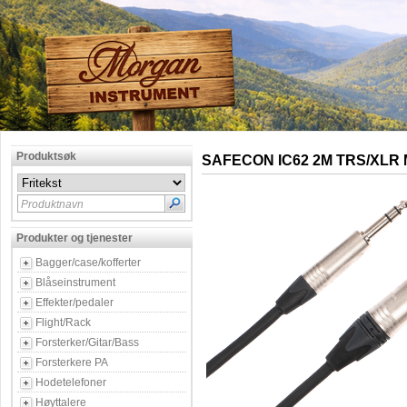
Produktsøk
SAFECON IC62 2M TRS/XLR
Produktnavn
Produkter og tjenester
Bagger/case/kofferter
Blåseinstrument
Effekter/pedaler
Flight/Rack
Forsterker/Gitar/Bass
Forsterkere PA
Hodetelefoner
Høyttalere