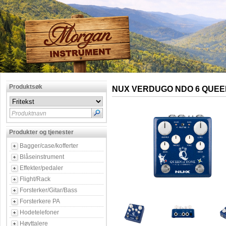
Produktsøk
NUX VERDUGO NDO 6 QUEE
Produktnavn
Produkter og tjenester
Bagger/case/kofferter
Blåseinstrument
Effekter/pedaler
Flight/Rack
Forsterker/Gitar/Bass
Forsterkere PA
Hodetelefoner
Høyttalere