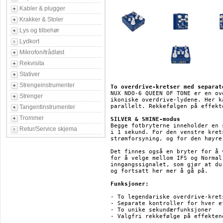
Kabler & plugger
Krakker & Stoler
Lys og tilbehør
Lydkort
Mikrofon/trådløst
Rekvisita
Stativer
Strengeinstrumenter
To overdrive-kretser med separat
NUX NDO-6 QUEEN OF TONE er en ov
Strenger
ikoniske overdrive-lydene. Her k
parallelt. Rekkefølgen på effekt
Tangentinstrumenter
Trommer
SILVER & SHINE-modus
Begge fotbryterne inneholder en 
Retur/Service skjema
i 1 sekund. For den venstre kret
strømforsyning, og for den høyre
Det finnes også en bryter for å 
for å velge mellom IFS og Normal
inngangssignalet, som gjør at du
og fortsatt her mer å gå på.

Funksjoner:
- To legendariske overdrive-krets
- Separate kontroller for hver ef
- To unike sekundærfunksjoner

- Valgfri rekkefølge på effektene